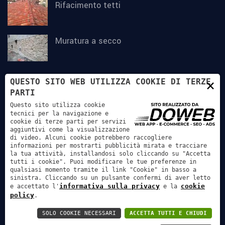
Rifacimento tetti
Muratura a secco
×
QUESTO SITO WEB UTILIZZA COOKIE DI TERZE
PARTI
Questo sito utilizza cookie
tecnici per la navigazione e
cookie di terze parti per servizi
aggiuntivi come la visualizzazione
di video. Alcuni cookie potrebbero raccogliere
informazioni per mostrarti pubblicità mirata e tracciare
Home
Chi Siamo
Lavori
Contatti
la tua attività, installandosi solo cliccando su "Accetta
tutti i cookie". Puoi modificare le tue preferenze in
qualsiasi momento tramite il link "Cookie" in basso a
sinistra. Cliccando su un pulsante confermi di aver letto
Informativa sulla privacy
|
Cookie policy
|
informativa sulla privacy
cookie
e accettato l'
e la
creazione siti internet
policy
.
SOLO COOKIE NECESSARI
ACCETTA TUTTI E CHIUDI